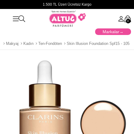
1.500 TL Üzeri Ücretsiz Kargo
0
Markalar
a
Makyaj
Kadın
Ten-Fondöten
Skin Illusion Foundation Spf15 - 105 