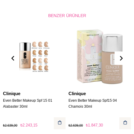
BENZER ÜRÜNLER
Clinique
Clinique
Even Better Makeup Spf 15 01
Even Better Makeup Spf15 04
Alabaster 30ml
Chamois 30ml
₺2.243,15
₺1.847,30
₺2.639,00
₺2.639,00