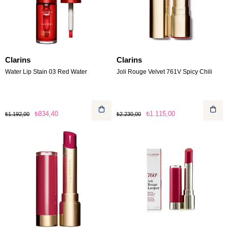
Clarins
Clarins
Water Lip Stain 03 Red Water
Joli Rouge Velvet 761V Spicy Chili
₺834,40
₺1.115,00
₺1.192,00
₺2.230,00