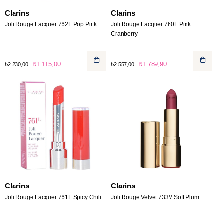
Clarins
Clarins
Joli Rouge Lacquer 762L Pop Pink
Joli Rouge Lacquer 760L Pink
Cranberry
₺1.115,00
₺1.789,90
₺2.230,00
₺2.557,00
Clarins
Clarins
Joli Rouge Lacquer 761L Spicy Chili
Joli Rouge Velvet 733V Soft Plum