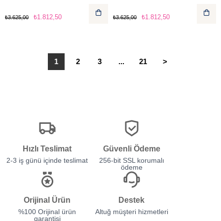
₺1.812,50
₺1.812,50
₺3.625,00
₺3.625,00
1
2
3
...
21
>
Hızlı Teslimat
Güvenli Ödeme
2-3 iş günü içinde teslimat
256-bit SSL korumalı
ödeme
Orijinal Ürün
Destek
%100 Orijinal ürün
Altuğ müşteri hizmetleri
garantisi