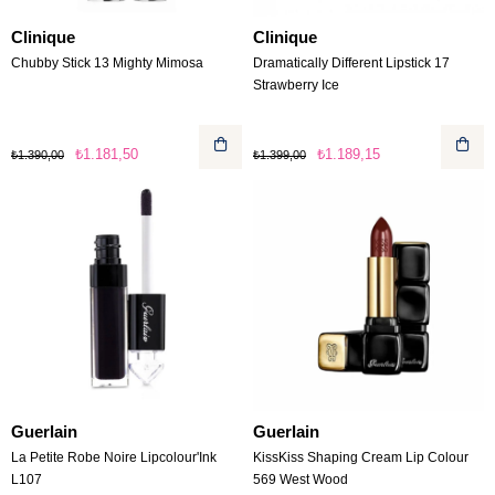
Clinique
Clinique
Chubby Stick 13 Mighty Mimosa
Dramatically Different Lipstick 17
Strawberry Ice
₺1.181,50
₺1.189,15
₺1.390,00
₺1.399,00
Guerlain
Guerlain
La Petite Robe Noire Lipcolour'Ink
KissKiss Shaping Cream Lip Colour
L107
569 West Wood