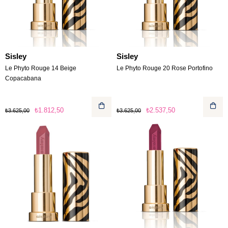
Sisley
Sisley
Le Phyto Rouge 14 Beige
Le Phyto Rouge 20 Rose Portofino
Copacabana
₺1.812,50
₺2.537,50
₺3.625,00
₺3.625,00