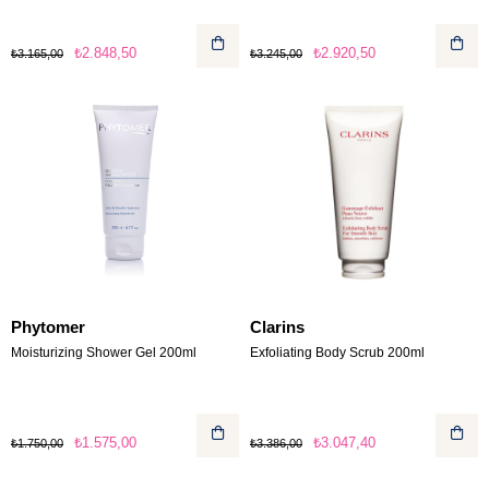
₺2.848,50
₺2.920,50
₺3.165,00
₺3.245,00
Phytomer
Clarins
Moisturizing Shower Gel 200ml
Exfoliating Body Scrub 200ml
₺1.575,00
₺3.047,40
₺1.750,00
₺3.386,00