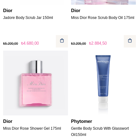
Dior
Dior
Jadore Body Scrub Jar 150ml
Miss Dior Rose Scrub Body Oil 175ml
₺4.680,00
₺2.884,50
₺5.200,00
₺3.205,00
Dior
Phytomer
Miss Dior Rose Shower Gel 175ml
Gentle Body Scrub With Glasswort
Oil150ml