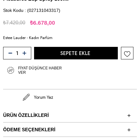
Stok Kodu
(027131043317)
₺6.678,00
₺7.420,00
Estee Lauder - Kadın Parfüm
FIYAT DÜŞÜNCE HABER
VER
Yorum Yaz
ÜRÜN ÖZELLIKLERI
ÖDEME SEÇENEKLERI