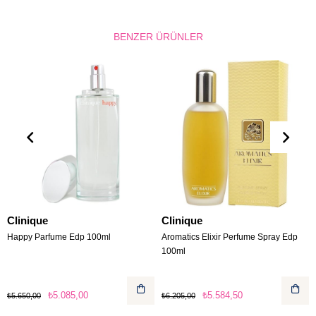
BENZER ÜRÜNLER
Clinique
Clinique
Happy Parfume Edp 100ml
Aromatics Elixir Perfume Spray Edp
100ml
₺5.085,00
₺5.584,50
₺5.650,00
₺6.205,00