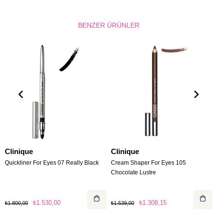
BENZER ÜRÜNLER
Clinique
Clinique
Quickliner For Eyes 07 Really Black
Cream Shaper For Eyes 105
Chocolate Lustre
₺1.530,00
₺1.308,15
₺1.800,00
₺1.539,00