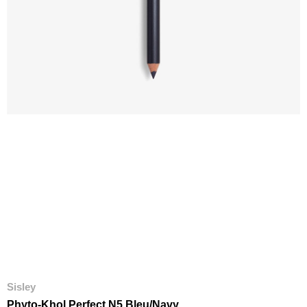
Sisley
Phyto-Khol Perfect N5 Bleu/Navy