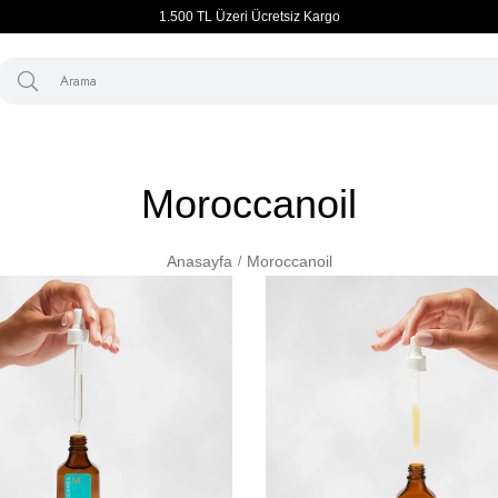
1.500 TL Üzeri Ücretsiz Kargo
Moroccanoil
Anasayfa
Moroccanoil