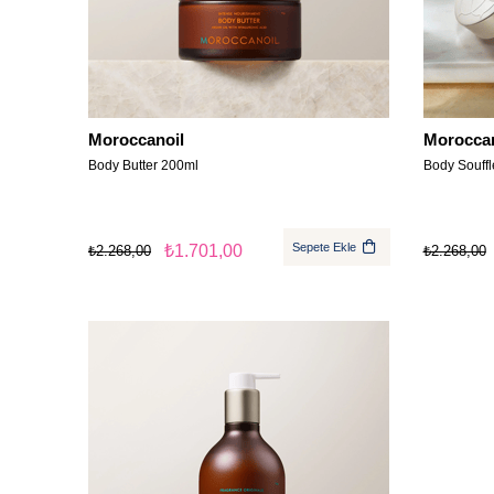
Moroccanoil
Moroccan
Body Butter 200ml
Body Souff
Sepete Ekle
₺1.701,00
₺2.268,00
₺2.268,00