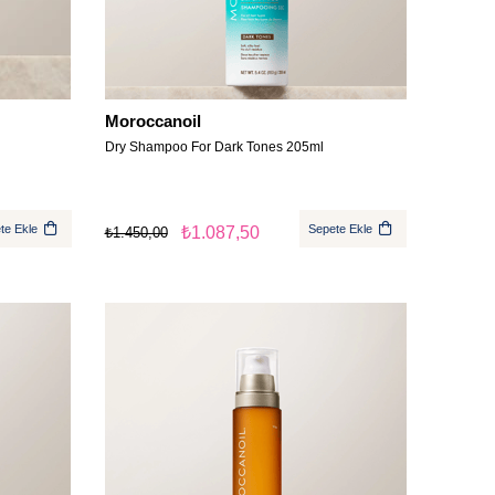
Moroccanoil
Dry Shampoo For Dark Tones 205ml
te Ekle
Sepete Ekle
₺1.087,50
₺1.450,00