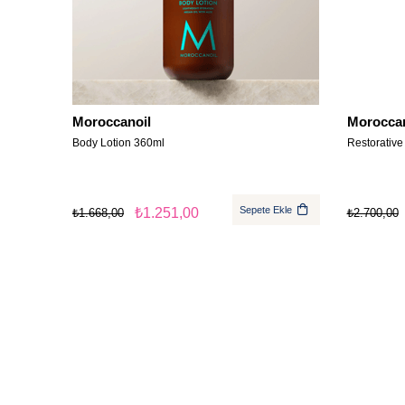
Moroccanoil
Moroccan
Body Lotion 360ml
Restorative
Sepete Ekle
₺1.251,00
₺1.668,00
₺2.700,00