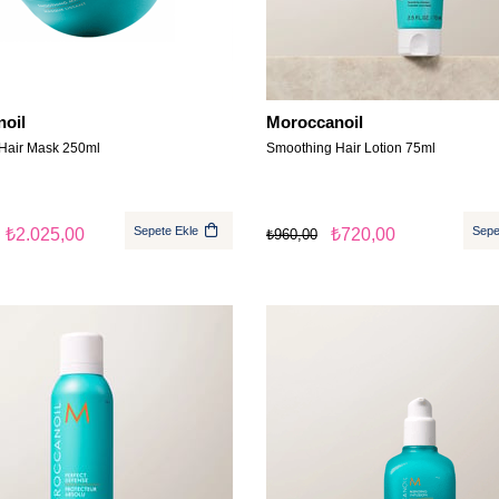
oil
Moroccanoil
Hair Mask 250ml
Smoothing Hair Lotion 75ml
Sepete Ekle
Sepe
₺2.025,00
₺720,00
₺960,00