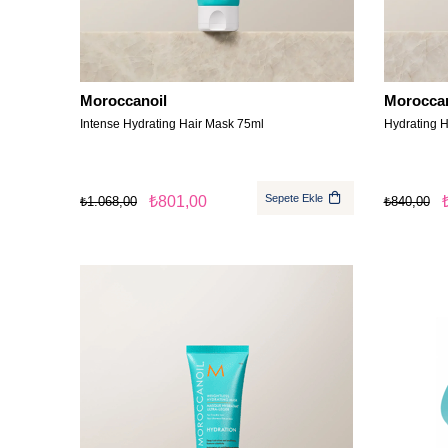
Moroccanoil
Moroccan
Intense Hydrating Hair Mask 75ml
Hydrating H
Sepete Ekle
₺801,00
₺1.068,00
₺840,00