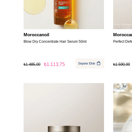
Moroccanoil
Moroccan
Blow Dry Concentrate Hair Serum 50ml
Perfect Def
Sepete Ekle
₺1.113,75
₺1.485,00
₺1.590,00