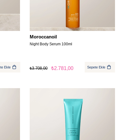
Moroccanoil
Night Body Serum 100ml
te Ekle
Sepete Ekle
₺2.781,00
₺3.708,00