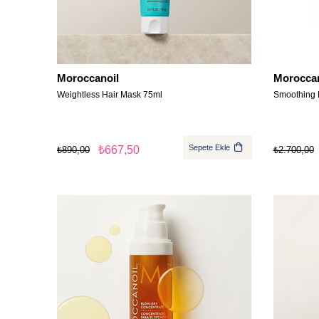
Moroccanoil
Moroccan
Weightless Hair Mask 75ml
Smoothing 
Sepete Ekle
₺667,50
₺890,00
₺2.700,00