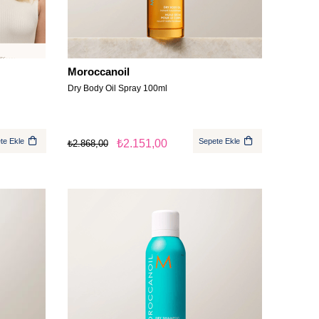
Moroccanoil
Dry Body Oil Spray 100ml
te Ekle
Sepete Ekle
₺2.151,00
₺2.868,00