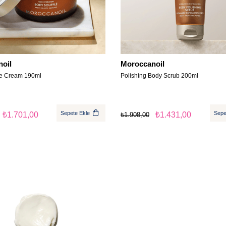
oil
Moroccanoil
le Cream 190ml
Polishing Body Scrub 200ml
Sepete Ekle
Sepe
₺1.701,00
₺1.431,00
₺1.908,00