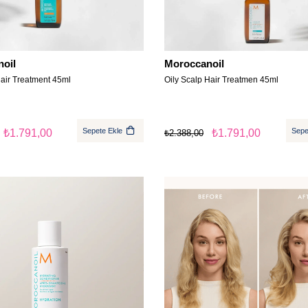
oil
Moroccanoil
air Treatment 45ml
Oily Scalp Hair Treatmen 45ml
Sepete Ekle
Sepe
₺1.791,00
₺1.791,00
₺2.388,00