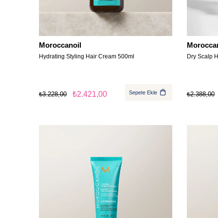
Moroccanoil
Moroccan
Hydrating Styling Hair Cream 500ml
Dry Scalp H
Sepete Ekle
₺2.421,00
₺3.228,00
₺2.388,00