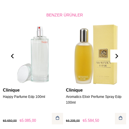
BENZER ÜRÜNLER
Clinique
Clinique
Happy Parfume Edp 100ml
Aromatics Elixir Perfume Spray Edp
100ml
₺5.085,00
₺5.584,50
₺5.650,00
₺6.205,00