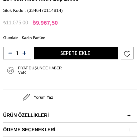
Stok Kodu
(3346470114814)
₺9.967,50
₺11.075,00
Guerlain - Kadın Parfüm
FIYAT DÜŞÜNCE HABER
VER
Yorum Yaz
ÜRÜN ÖZELLIKLERI
ÖDEME SEÇENEKLERI