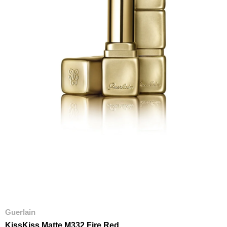
Guerlain
KissKiss Matte M332 Fire Red