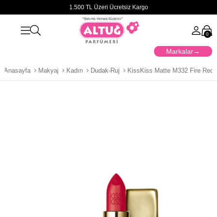
1.500 TL Üzeri Ücretsiz Kargo
0
Markalar
Anasayfa
Makyaj
Kadın
Dudak-Ruj
KissKiss Matte M332 Fire Red