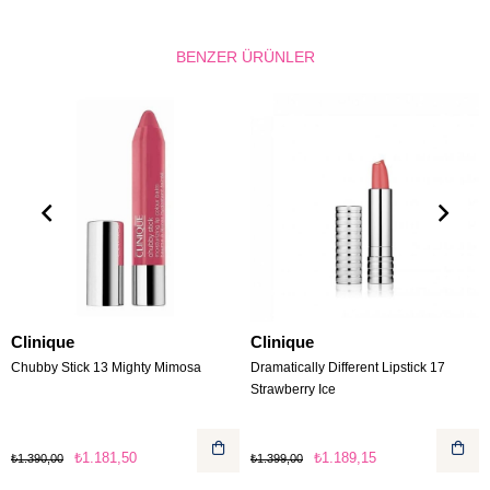
BENZER ÜRÜNLER
Clinique
Clinique
Chubby Stick 13 Mighty Mimosa
Dramatically Different Lipstick 17
Strawberry Ice
₺1.181,50
₺1.189,15
₺1.390,00
₺1.399,00