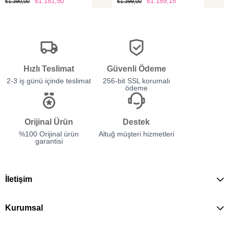
₺1.181,50
₺1.189,15
₺1.390,00
₺1.399,00
Hızlı Teslimat
Güvenli Ödeme
2-3 iş günü içinde teslimat
256-bit SSL korumalı
ödeme
Orijinal Ürün
Destek
%100 Orijinal ürün
Altuğ müşteri hizmetleri
garantisi
İletişim
Kurumsal