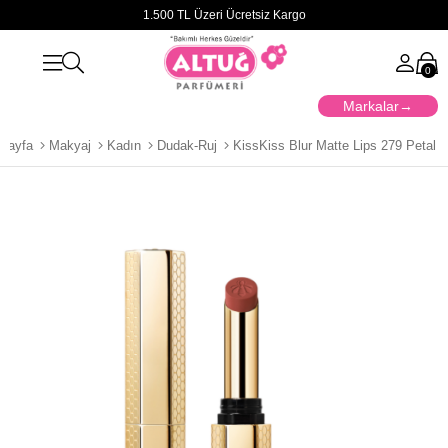
1.500 TL Üzeri Ücretsiz Kargo
0
Markalar
sayfa
Makyaj
Kadın
Dudak-Ruj
KissKiss Blur Matte Lips 279 Petal 