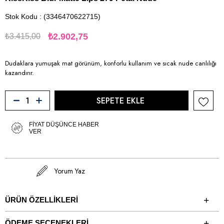
Stok Kodu
(3346470622715)
₺2.902,75
₺3.415,00
Dudaklara yumuşak mat görünüm, konforlu kullanım ve sıcak nude canlılığı
kazandırır.
FIYAT DÜŞÜNCE HABER
VER
Yorum Yaz
ÜRÜN ÖZELLIKLERI
ÖDEME SEÇENEKLERI