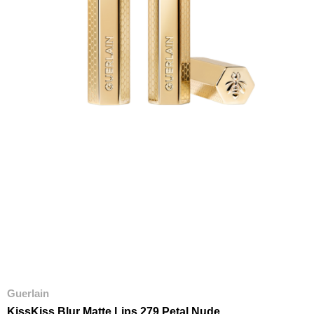
Guerlain
KissKiss Blur Matte Lips 279 Petal Nude