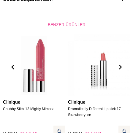
BENZER ÜRÜNLER
Clinique
Clinique
Chubby Stick 13 Mighty Mimosa
Dramatically Different Lipstick 17
Strawberry Ice