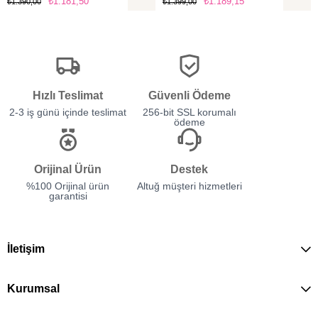
₺1.181,50
₺1.189,15
₺1.390,00
₺1.399,00
Hızlı Teslimat
Güvenli Ödeme
2-3 iş günü içinde teslimat
256-bit SSL korumalı
ödeme
Orijinal Ürün
Destek
%100 Orijinal ürün
Altuğ müşteri hizmetleri
garantisi
İletişim
Kurumsal