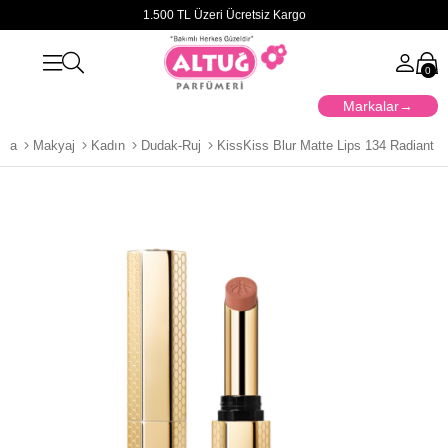
1.500 TL Üzeri Ücretsiz Kargo
0
Markalar
yfa
Makyaj
Kadın
Dudak-Ruj
KissKiss Blur Matte Lips 134 Radiant 