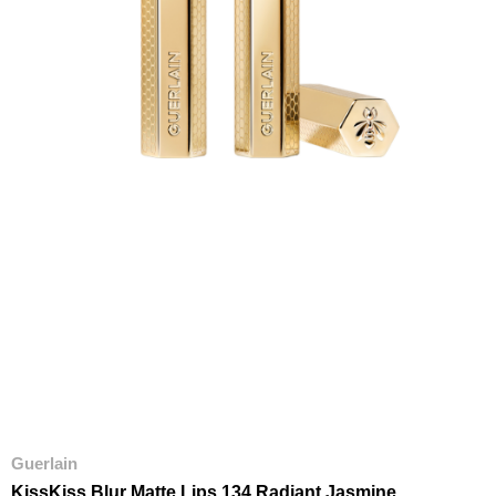
Guerlain
KissKiss Blur Matte Lips 134 Radiant Jasmine