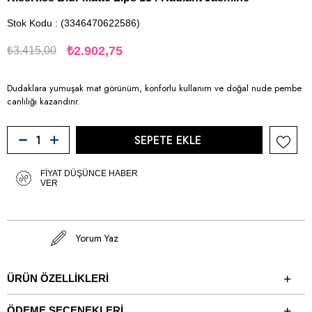
Stok Kodu
(3346470622586)
₺2.902,75
₺3.415,00
Dudaklara yumuşak mat görünüm, konforlu kullanım ve doğal nude pembe
canlılığı kazandırır.
FIYAT DÜŞÜNCE HABER
VER
Yorum Yaz
ÜRÜN ÖZELLIKLERI
ÖDEME SEÇENEKLERI