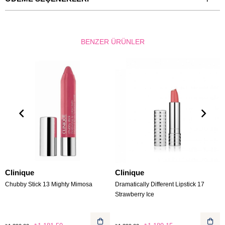
BENZER ÜRÜNLER
Clinique
Clinique
Chubby Stick 13 Mighty Mimosa
Dramatically Different Lipstick 17
Strawberry Ice