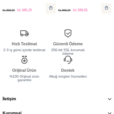
₺1.495,20
₺1.588,65
₺1.869,00
₺1.869,00
Hızlı Teslimat
Güvenli Ödeme
2-3 iş günü içinde teslimat
256-bit SSL korumalı
ödeme
Orijinal Ürün
Destek
%100 Orijinal ürün
Altuğ müşteri hizmetleri
garantisi
İletişim
Kurumsal