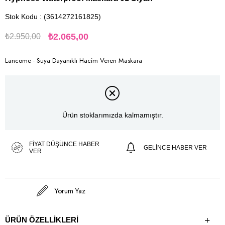
Stok Kodu
(3614272161825)
₺2.065,00
₺2.950,00
Lancome - Suya Dayanıklı Hacim Veren Maskara
Ürün stoklarımızda kalmamıştır.
FIYAT DÜŞÜNCE HABER
GELINCE HABER VER
VER
Yorum Yaz
ÜRÜN ÖZELLIKLERI