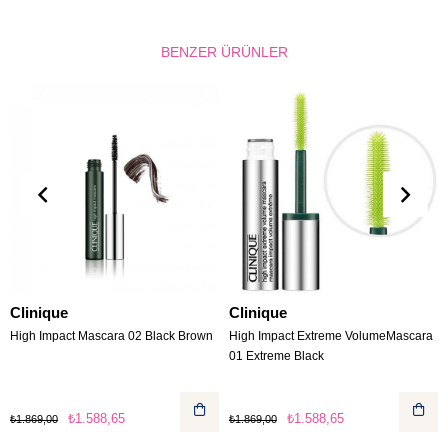
BENZER ÜRÜNLER
Clinique
Clinique
High Impact Mascara 02 Black Brown
High Impact Extreme VolumeMascara
01 Extreme Black
₺1.588,65
₺1.588,65
₺1.869,00
₺1.869,00