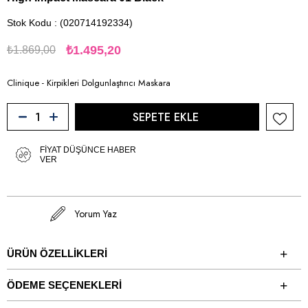
Stok Kodu
(020714192334)
₺1.495,20
₺1.869,00
Clinique - Kirpikleri Dolgunlaştırıcı Maskara
FIYAT DÜŞÜNCE HABER
VER
Yorum Yaz
ÜRÜN ÖZELLIKLERI
ÖDEME SEÇENEKLERI