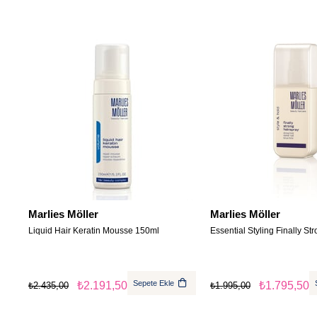
Marlies Möller
Marlies Möller
Liquid Hair Keratin Mousse 150ml
Essential Styling Finally St
Sepete Ekle
₺2.191,50
₺1.795,50
₺2.435,00
₺1.995,00