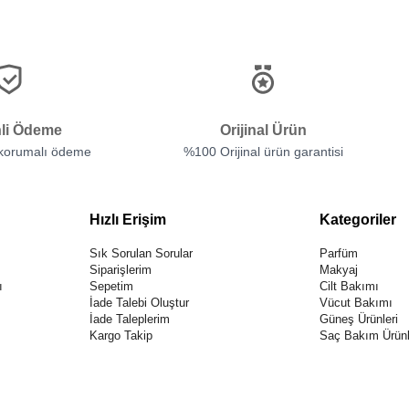
li Ödeme
Orijinal Ürün
 korumalı ödeme
%100 Orijinal ürün garantisi
Hızlı Erişim
Kategoriler
Sık Sorulan Sorular
Parfüm
Siparişlerim
Makyaj
ı
Sepetim
Cilt Bakımı
İade Talebi Oluştur
Vücut Bakımı
İade Taleplerim
Güneş Ürünleri
Kargo Takip
Saç Bakım Ürünl