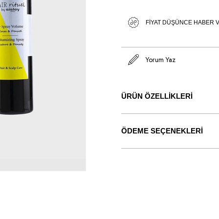
FIYAT DÜŞÜNCE HABER 
Yorum Yaz
ÜRÜN ÖZELLIKLERI
ÖDEME SEÇENEKLERI