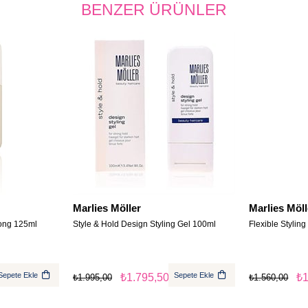
BENZER ÜRÜNLER
Marlies Möller
Marlies Möll
rong 125ml
Style & Hold Design Styling Gel 100ml
Flexible Stylin
Sepete Ekle
Sepete Ekle
₺1.795,50
₺1
₺1.995,00
₺1.560,00