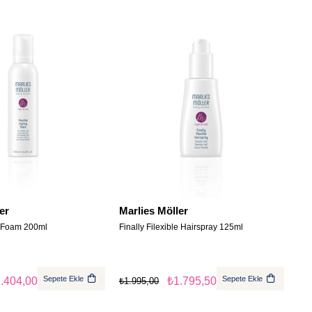
er
Marlies Möller
g Foam 200ml
Finally Filexible Hairspray 125ml
Sepete Ekle
Sepete Ekle
.404,00
₺1.795,50
₺1.995,00