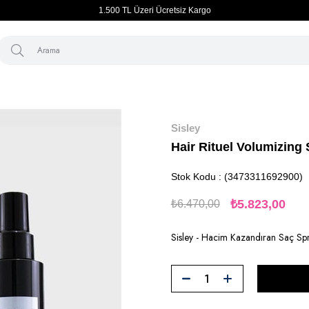
1.500 TL Üzeri Ücretsiz Kargo
sayfa
Saç
Unisex
Şekillendiriciler
Hair Rituel Volumizing Spray 1
Sisley
Hair Rituel Volumizing
Stok Kodu
(3473311692900)
₺5.823,00
₺6.470,00
Sisley - Hacim Kazandıran Saç Sp