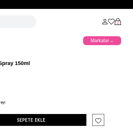
50ml
0
Markalar
 Spray 150ml
reyi