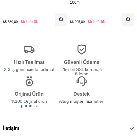
100ml
₺5.085,00
₺5.584,50
₺5.650,00
₺6.205,00
Hızlı Teslimat
Güvenli Ödeme
2-3 iş günü içinde teslimat
256-bit SSL korumalı
ödeme
Orijinal Ürün
Destek
%100 Orijinal ürün
Altuğ müşteri hizmetleri
garantisi
İletişim