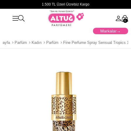
1.500 TL Üzeri Ücretsiz Kargo
0
Markalar
sayfa
Parfüm
Kadın
Parfüm
Fine Perfume Spray Sensual Tropics 1