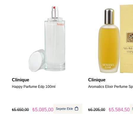
Clinique
Clinique
Happy Parfume Edp 100ml
Aromatics Elixir Perfume S
Sepete Ekle
₺5.085,00
₺5.584,50
₺5.650,00
₺6.205,00