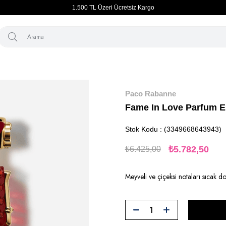
1.500 TL Üzeri Ücretsiz Kargo
Anasayfa
Parfüm
Kadın
Parfüm
Fame In Love Parfum Elıxır 50m
Paco Rabanne
Fame In Love Parfum El
Stok Kodu
(3349668643943)
₺5.782,50
₺6.425,00
Meyveli ve çiçeksi notaları sıcak 