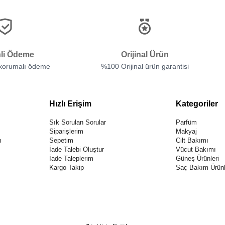
li Ödeme
Orijinal Ürün
 korumalı ödeme
%100 Orijinal ürün garantisi
Hızlı Erişim
Kategoriler
Sık Sorulan Sorular
Parfüm
Siparişlerim
Makyaj
ı
Sepetim
Cilt Bakımı
İade Talebi Oluştur
Vücut Bakımı
İade Taleplerim
Güneş Ürünleri
Kargo Takip
Saç Bakım Ürünl