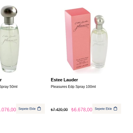
r
Estee Lauder
Spray 50ml
Pleasures Edp Spray 100ml
Sepete Ekle
Sepete Ekle
.076,00
₺6.678,00
₺7.420,00