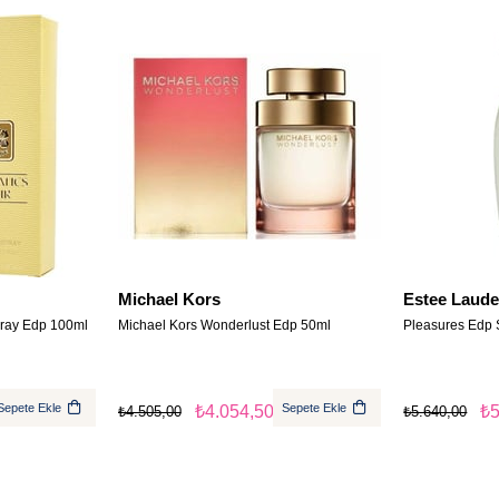
Michael Kors
Estee Laude
pray Edp 100ml
Michael Kors Wonderlust Edp 50ml
Pleasures Edp 
Sepete Ekle
Sepete Ekle
₺4.054,50
₺5
₺4.505,00
₺5.640,00