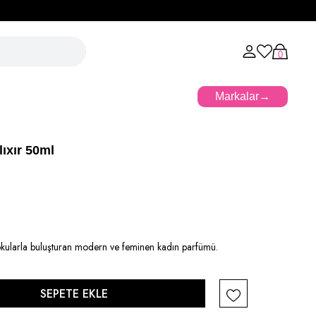
l
0
Markalar
ıxır 50ml
dokularla buluşturan modern ve feminen kadın parfümü.