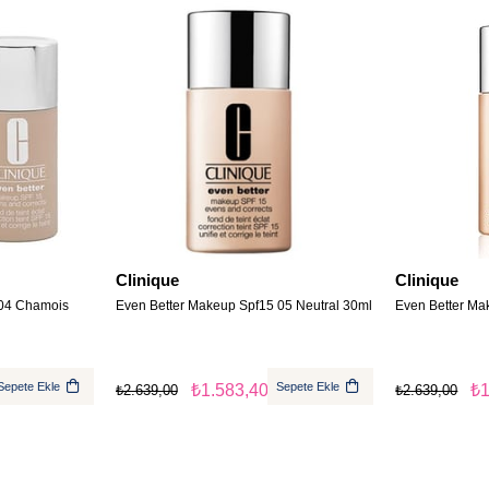
Clinique
Clinique
 04 Chamois
Even Better Makeup Spf15 05 Neutral 30ml
Even Better Ma
Sepete Ekle
Sepete Ekle
₺1.583,40
₺1
₺2.639,00
₺2.639,00