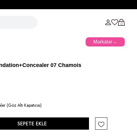
er 07 Chamois
0
Markalar
ndation+Concealer 07 Chamois
er (Göz Altı Kapatıcısı)