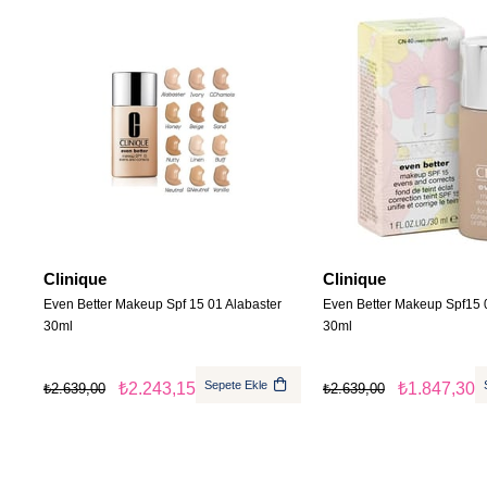
Clinique
Clinique
Even Better Makeup Spf 15 01 Alabaster
Even Better Makeup Spf15
30ml
30ml
Sepete Ekle
₺2.243,15
₺1.847,30
₺2.639,00
₺2.639,00