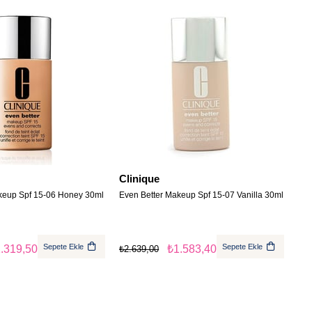
Clinique
keup Spf 15-06 Honey 30ml
Even Better Makeup Spf 15-07 Vanilla 30ml
Sepete Ekle
Sepete Ekle
.319,50
₺1.583,40
₺2.639,00