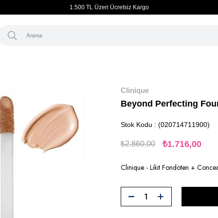
1.500 TL Üzeri Ücretsiz Kargo
kyaj
Kadın
Ten-Fondöten
Beyond Perfecting Foundation+Conceal
Clinique
Beyond Perfecting Fou
Stok Kodu
(020714711900)
₺1.716,00
₺2.860,00
Clinique - Likit Fondöten + Conceal