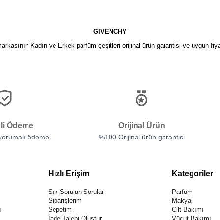
GIVENCHY
kasının Kadın ve Erkek parfüm çeşitleri orijinal ürün garantisi ve uygun fiya
li Ödeme
Orijinal Ürün
 korumalı ödeme
%100 Orijinal ürün garantisi
Hızlı Erişim
Kategoriler
Sık Sorulan Sorular
Parfüm
Siparişlerim
Makyaj
ı
Sepetim
Cilt Bakımı
İade Talebi Oluştur
Vücut Bakımı